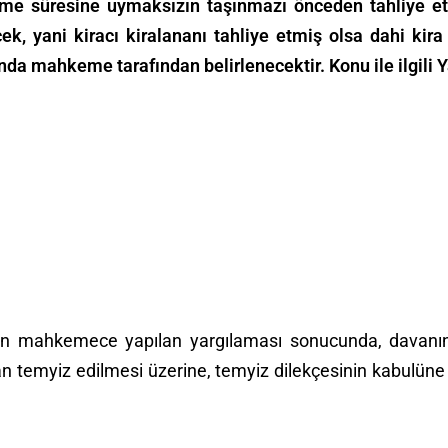
eşme süresine uymaksızın taşınmazı önceden tahliye e
ek, yani kiracı kiralananı tahliye etmiş olsa dahi ki
a mahkeme tarafından belirlenecektir. Konu ile ilgili Ya
asının mahkemece yapılan yargılaması sonucunda, davanı
n temyiz edilmesi üzerine, temyiz dilekçesinin kabulüne k