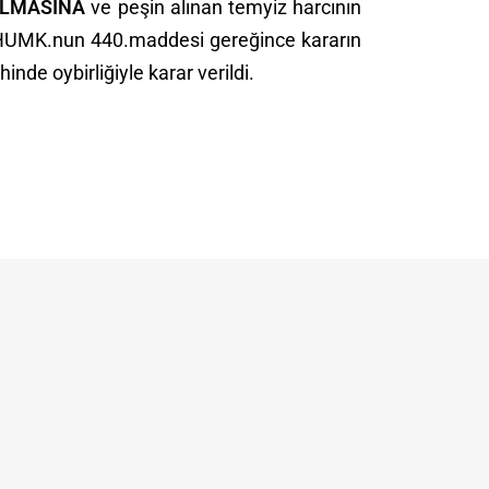
LMASINA
ve peşin alınan temyiz harcının
ı HUMK.nun 440.maddesi gereğince kararın
nde oybirliğiyle karar verildi.