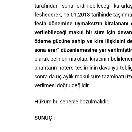
tarafından sona erdirilebileceği karar
feshederek, 16.01.2013 tarihinde taşınmaz
fesih dönemine uymaksızın kiralananı ge
verilebileceği makul bir süre için dev
ödeme gücüne sahip ve kira ilişkisini d
sona erer” düzenlemesine yer verilmişti
olarak belirlenmiş olup, kiracının belir
anahtarın notere tesliminin davalıya tebliğ
sonra da üç aylık makul süre tazminatı üz
verilmesi doğru değildir.
Hüküm bu sebeple bozulmalıdır.
SONUÇ :