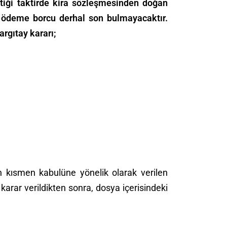
ttiği taktirde kira sözleşmesinden doğan
ra ödeme borcu derhal son bulmayacaktır.
rgıtay kararı;
n kısmen kabulüne yönelik olarak verilen
arar verildikten sonra, dosya içerisindeki