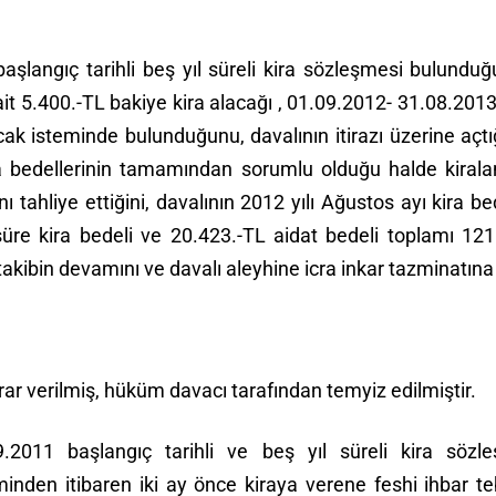
başlangıç tarihli beş yıl süreli kira sözleşmesi bulundu
 ait 5.400.-TL bakiye kira alacağı , 01.09.2012- 31.08.2013
cak isteminde bulunduğunu, davalının itirazı üzerine açt
ra bedellerinin tamamından sorumlu olduğu halde kirala
 tahliye ettiğini, davalının 2012 yılı Ağustos ayı kira bed
üre kira bedeli ve 20.423.-TL aidat bedeli toplamı 12
, takibin devamını ve davalı aleyhine icra inkar tazminatına 
verilmiş, hüküm davacı tarafından temyiz edilmiştir.
.2011 başlangıç tarihli ve beş yıl süreli kira sözl
den itibaren iki ay önce kiraya verene feshi ihbar teb