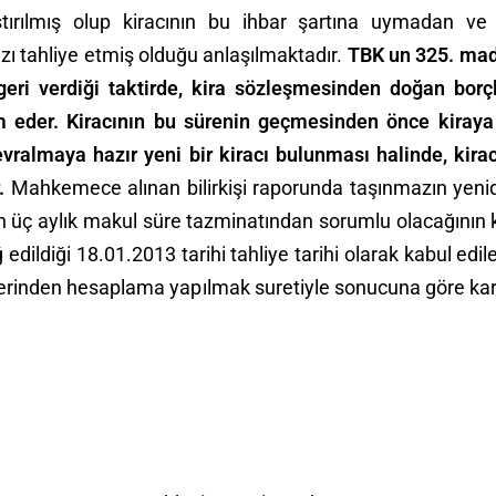
laştırılmış olup kiracının bu ihbar şartına uymadan
ı tahliye etmiş olduğu anlaşılmaktadır.
TBK un 325. mad
ri verdiği taktirde, kira sözleşmesinden doğan borçl
am eder. Kiracının bu sürenin geçmesinden önce kiray
evralmaya hazır yeni bir kiracı bulunması halinde, kira
r.
Mahkemece alınan bilirkişi raporunda taşınmazın yenid
lenen üç aylık makul süre tazminatından sorumlu olacağı
 edildiği 18.01.2013 tarihi tahliye tarihi olarak kabul edil
erinden hesaplama yapılmak suretiyle sonucuna göre karar